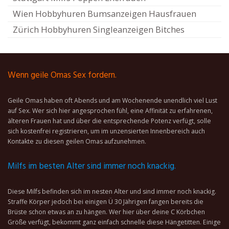
Wien Hobbyhuren Bumsanzeigen Hausfrauen
Zürich Hobbyhuren Singleanzeigen Bitches
Wenn geile Omas Sex fordern.
Geile Omas haben oft Abends und am Wochenende unendlich viel Lust
auf Sex. Wer sich hier angesprochen fühl, eine Affinität zu erfahrenen,
älteren Frauen hat und über die entsprechende Potenz verfügt, solle
sich kostenfrei registrieren, um im unzensierten Innenbereich auch
Kontakte zu diesen geilen Omas aufzunehmen.
Milfs im besten Alter sind immer noch knackig.
Diese Milfs befinden sich im nesten Alter und sind immer noch knackig.
Straffe Körper jedoch bei einigen Ü 30 Jährigen fangen bereits die
Brüste schon etwas an zu hängen. Wer hier über deine C Körbchen
Größe verfügt, bekommt ganz einfach schnelle diese Hängetitten. Einige