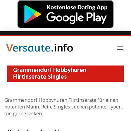
Skip
to
main
Togg
content
navi
Grammendorf Hobbyhuren
Flirtinserate Singles
Grammendorf Hobbyhuren Flirtinserate für einen
potenten Mann. Reife Singles suchen potente Typen,
die gerne lecken.