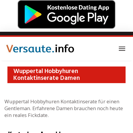
Skip
to
main
Togg
content
navi
Wuppertal Hobbyhuren
Kontaktinserate Damen
Wuppertal Hobbyhuren Kontaktinserate für einen
Gentleman. Erfahrene Damen brauchen noch heute
ein reales Fickdate.